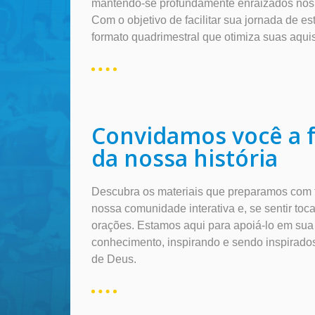
mantendo-se profundamente enraizados nos 
Com o objetivo de facilitar sua jornada de 
formato quadrimestral que otimiza suas aqui
Convidamos você a f
da nossa história
Descubra os materiais que preparamos com ta
nossa comunidade interativa e, se sentir toc
orações. Estamos aqui para apoiá-lo em sua
conhecimento, inspirando e sendo inspirado
de Deus.