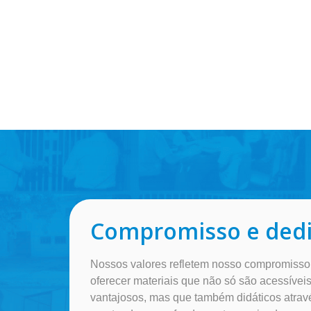
Compromisso e ded
Nossos valores refletem nosso compromiss
oferecer materiais que não só são acessíve
vantajosos, mas que também didáticos atrav