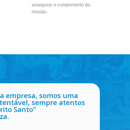
assegurar o cumprimento da
missão.
ma empresa, somos uma
tentável, sempre atentos
rito Santo"
uza.