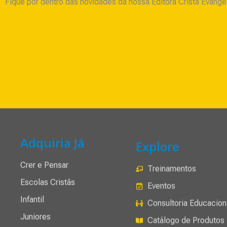
Fique por dentro das novidades da nossa Editora Cristã Evangé
Adquiria Já
Explore
Crer e Pensar
Treinamentos
Escolas Cristãs
Eventos
Infantil
Consultoria Educacion
Juniores
Catálogo de Produtos