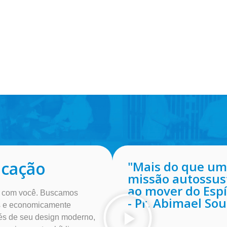
icação
"Mais do que u
missão autossus
ao mover do Espí
o com você. Buscamos
- Pr. Abimael So
is e economicamente
és de seu design moderno,