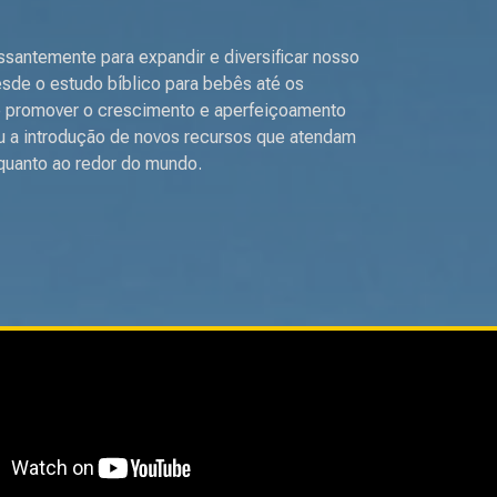
antemente para expandir e diversificar nosso
sde o estudo bíblico para bebês até os
e promover o crescimento e aperfeiçoamento
ou a introdução de novos recursos que atendam
 quanto ao redor do mundo.