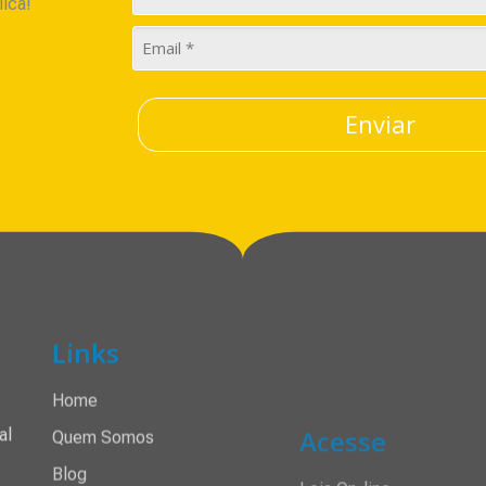
lica!
Enviar
Links
Acesse
Home
Loja On-line
Quem Somos
Cadastre-se
al
Blog
Meus Pedidos
Instituto Jonh Barnett
Minha Conta