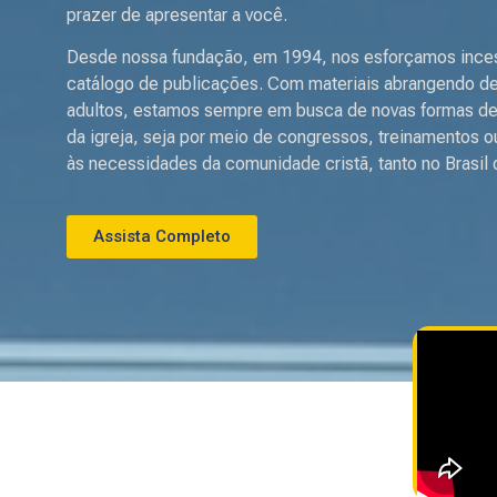
prazer de apresentar a você.
Desde nossa fundação, em 1994, nos esforçamos incess
catálogo de publicações. Com materiais abrangendo de
adultos, estamos sempre em busca de novas formas d
da igreja, seja por meio de congressos, treinamentos 
às necessidades da comunidade cristã, tanto no Brasil
Assista Completo