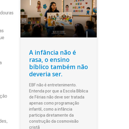
adouras
as
que
A infância não é
rasa, o ensino
a
bíblico também não
deveria ser.
EBF não é entretenimento.
Entenda por que a Escola Bíblica
ação
de Férias não deve ser tratada
apenas como programação
infantil, como a infância
participa diretamente da
des,
construção da cosmovisão
cristã