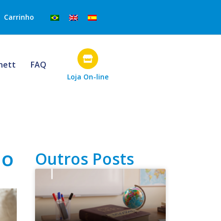
Carrinho
rnett
FAQ
Loja On-line
ão
Outros Posts