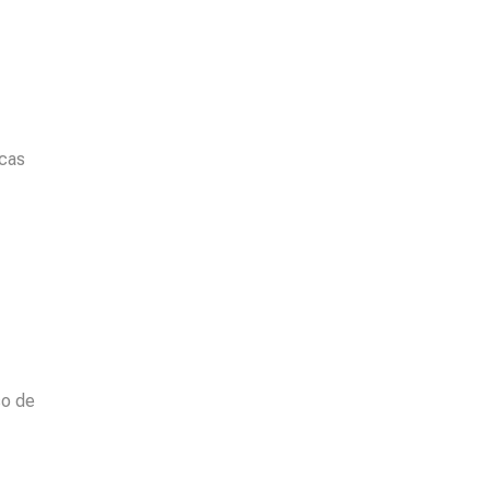
icas
so de