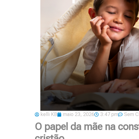
kelli KB
maio 23, 2026
3:47 pm
Sem C
O papel da mãe na cons
cristão