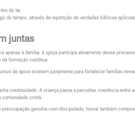
ro do lar.
go do tempo, através da repetição de verdades bíblicas aplicad
am juntas
e apenas à família. A igreja participa ativamente desse process
e da formação contínua.
ecursos de apoio existem justamente para fortalecer famílias ness
anha continuidade. A criança passa a perceber coerência entre a
a comunidade cristã.
ouve preocupação genuína com discipulado, houve também compr