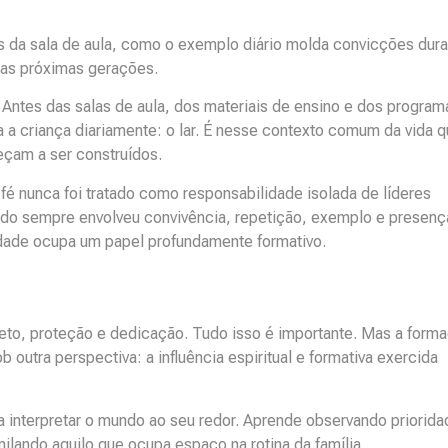
s da sala de aula, como o exemplo diário molda convicções dur
das próximas gerações.
 Antes das salas de aula, dos materiais de ensino e dos program
 a criança diariamente: o lar. É nesse contexto comum da vida 
eçam a ser construídos.
fé nunca foi tratado como responsabilidade isolada de líderes
lado sempre envolveu convivência, repetição, exemplo e presenç
idade ocupa um papel profundamente formativo.
feto, proteção e dedicação. Tudo isso é importante. Mas a form
 outra perspectiva: a influência espiritual e formativa exercida
 interpretar o mundo ao seu redor. Aprende observando priorida
lando aquilo que ocupa espaço na rotina da família.