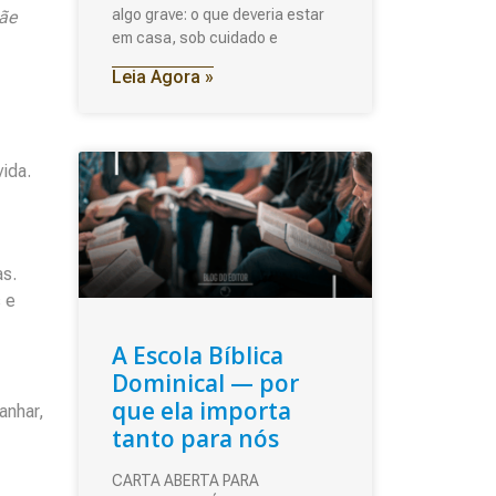
algo grave: o que deveria estar
mãe
em casa, sob cuidado e
Leia Agora »
ida.
as.
 e
A Escola Bíblica
Dominical — por
que ela importa
anhar,
tanto para nós
CARTA ABERTA PARA