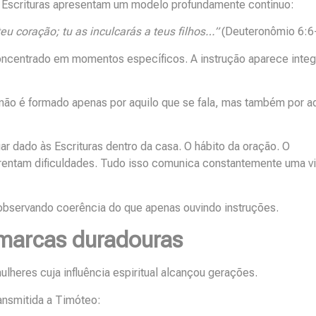
as Escrituras apresentam um modelo profundamente contínuo:
eu coração; tu as inculcarás a teus filhos…”
(Deuteronômio 6:6
oncentrado em momentos específicos. A instrução aparece integ
 não é formado apenas por aquilo que se fala, mas também por a
ar dado às Escrituras dentro da casa. O hábito da oração. O
rentam dificuldades. Tudo isso comunica constantemente uma v
observando coerência do que apenas ouvindo instruções.
marcas duradouras
lheres cuja influência espiritual alcançou gerações.
ransmitida a Timóteo: