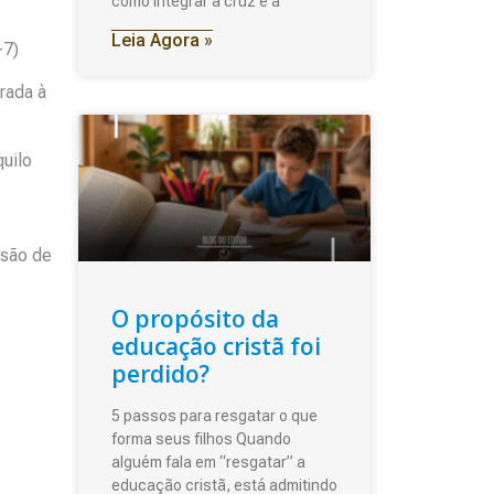
como integrar a cruz e a
Leia Agora »
-7)
rada à
quilo
isão de
O propósito da
educação cristã foi
perdido?
5 passos para resgatar o que
forma seus filhos Quando
alguém fala em “resgatar” a
educação cristã, está admitindo